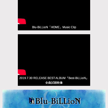
Blu-BiLLioN「HOME」Music Clip
2019.7.30 RELEASE BEST ALBUM『Best-BiLLioN』
全曲試聴映像