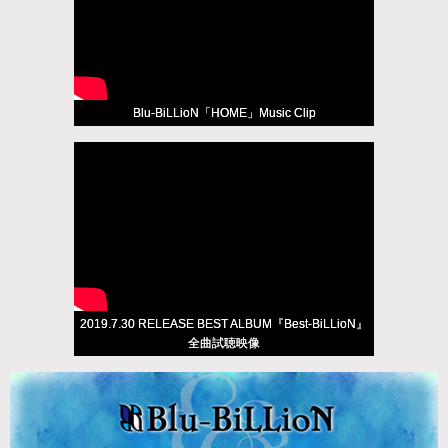
Blu-BiLLioN「HOME」Music Clip
2019.7.30 RELEASE BEST ALBUM『Best-BiLLioN』
全曲試聴映像