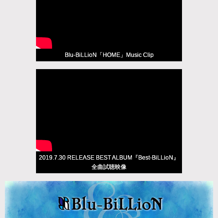
Blu-BiLLioN「HOME」Music Clip
2019.7.30 RELEASE BEST ALBUM『Best-BiLLioN』
全曲試聴映像