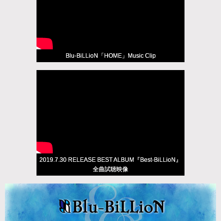
Blu-BiLLioN「HOME」Music Clip
2019.7.30 RELEASE BEST ALBUM『Best-BiLLioN』
全曲試聴映像