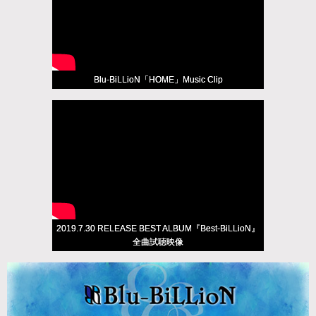
Blu-BiLLioN「HOME」Music Clip
2019.7.30 RELEASE BEST ALBUM『Best-BiLLioN』
全曲試聴映像